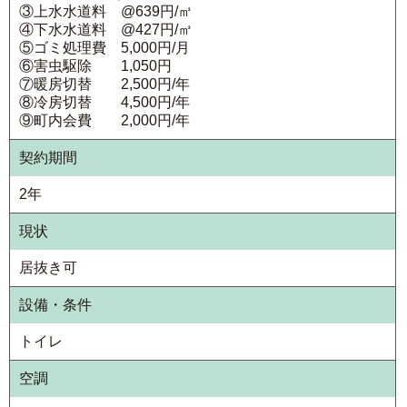
③上水水道料 @639円/㎥
④下水水道料 @427円/㎥
⑤ゴミ処理費 5,000円/月
⑥害虫駆除 1,050円
⑦暖房切替 2,500円/年
⑧冷房切替 4,500円/年
⑨町内会費 2,000円/年
契約期間
2年
現状
居抜き可
設備・条件
トイレ
空調