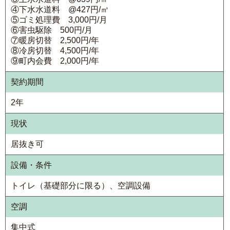
④下水水道料 @427円/㎥
⑤ゴミ処理費 3,000円/月
⑥害虫駆除 500円/月
⑦暖房切替 2,500円/年
⑧冷房切替 4,500円/年
⑨町内会費 2,000円/年
契約期間
2年
現状
居抜き可
設備・条件
トイレ（基礎部分に限る）、空調設備
空調
集中式