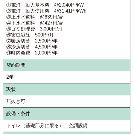
①電灯・動力基本料 @2,040円/kW
②電灯・動力使用料 @31.41円/kWh
③上水水道料 @639円/㎥
④下水水道料 @427円/㎥
⑤ゴミ処理費 3,000円/月
⑥害虫駆除 500円/月
⑦暖房切替 2,500円/年
⑧冷房切替 4,500円/年
⑨町内会費 2,000円/年
契約期間
2年
現状
居抜き可
設備・条件
トイレ（基礎部分に限る）、空調設備